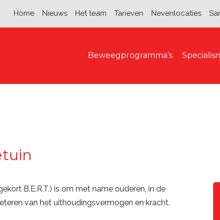
Home
Nieuws
Het team
Tarieven
Nevenlocaties
Sa
Beweegprogramma’s
Speciali
etuin
gekort B.E.R.T.) is om met name ouderen, in de
beteren van het uithoudingsvermogen en kracht.