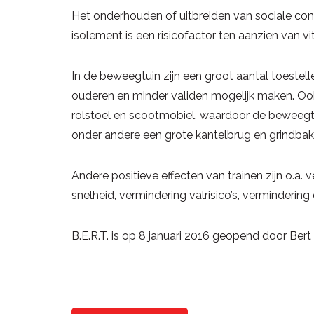
Het onderhouden of uitbreiden van sociale cont
isolement is een risicofactor ten aanzien van vit
In de beweegtuin zijn een groot aantal toeste
ouderen en minder validen mogelijk maken. Ook
rolstoel en scootmobiel, waardoor de beweegtui
onder andere een grote kantelbrug en grindba
Andere positieve effecten van trainen zijn o.a. 
snelheid, vermindering valrisico’s, verminderin
B.E.R.T. is op 8 januari 2016 geopend door Ber