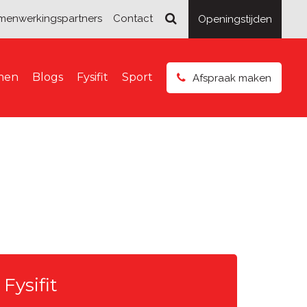
menwerkingspartners
Contact
Openingstijden
smen
Blogs
Fysifit
Sport
Afspraak maken
Fysifit