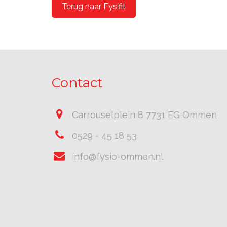
Terug naar Fysifit
Contact
Carrouselplein 8 7731 EG Ommen
0529 - 45 18 53
info@fysio-ommen.nl