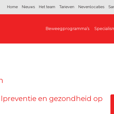
Home
Nieuws
Het team
Tarieven
Nevenlocaties
Sa
Beweegprogramma’s
Speciali
n
alpreventie en gezondheid op