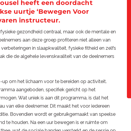
rousel heeft een doordacht
ijkse uurtje ‘Bewegen Voor
varen instructeur.
 fysieke gezondheid centraal, maar ook de mentale en
elnemers aan deze groep profiteren niet alleen van
verbeteringen in slaapkwaliteit, fysieke fitheid en zelfs
pak die de algehele levenskwaliteit van de deelnemers
up om het lichaam voor te bereiden op activiteit.
ramma aangeboden, specifiek gericht op het
rmogen. Wat uniek is aan dit programma, is dat het
au van elke deelnemer. Dit maakt het voor iedereen
nditie. Bovendien wordt er gebruikgemaakt van speelse
d te houden. Na een uur bewegen is er ruimte om
 thee, wat de sociale banden versterkt en de sessie op