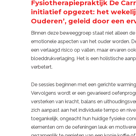
Fysiotherapiepraktijk De Car
initiatief opgezet: het wekel
Ouderen’, geleid door een er
Binnen deze beweeggroep staat niet alleen de
emotionele aspecten van het ouder worden. De
een verlaagd risico op vallen, maar ervaren ook 
bloeddrukverlaging. Het is een holistische aan
verbetert.
De sessies beginnen met een gerichte warming-
Vervolgens wordt er een gevarieerd oefenprog
versterken van kracht, balans en uithoudingsve
zich aanpast aan het individuele tempo en nive
toegankelijk, ongeacht hun huidige fysieke co
elementen om de oefeningen leuk en motiveren
gezamenlijk te genieten van een kopje koffie of