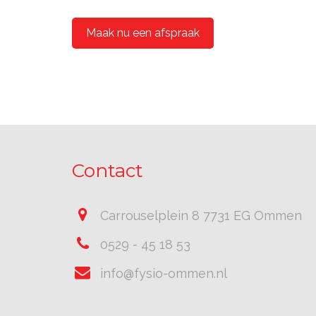
Maak nu een afspraak
Contact
Carrouselplein 8 7731 EG Ommen
0529 - 45 18 53
info@fysio-ommen.nl