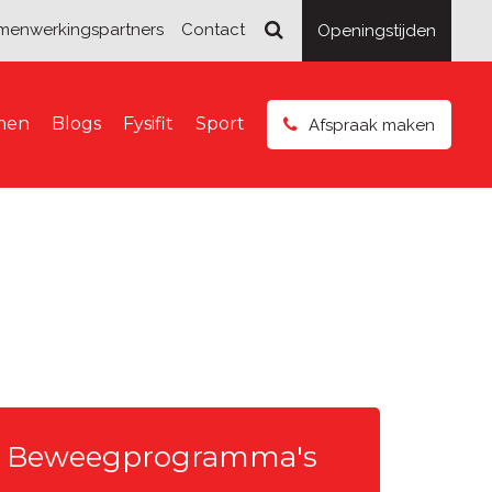
menwerkingspartners
Contact
Openingstijden
smen
Blogs
Fysifit
Sport
Afspraak maken
Beweegprogramma's