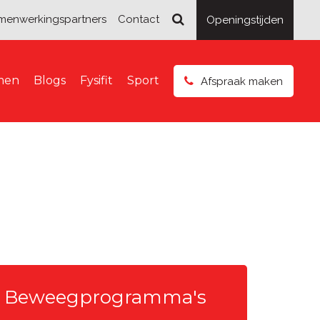
menwerkingspartners
Contact
Openingstijden
smen
Blogs
Fysifit
Sport
Afspraak maken
Beweegprogramma's