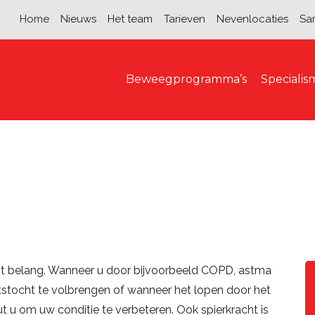
Home
Nieuws
Het team
Tarieven
Nevenlocaties
Sa
Beweegprogramma’s
Speciali
oot belang. Wanneer u door bijvoorbeeld COPD, astma
ietstocht te volbrengen of wanneer het lopen door het
t u om uw conditie te verbeteren. Ook spierkracht is