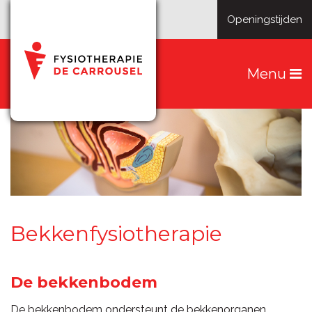
Openingstijden
Menu
Bekkenfysiotherapie
De bekkenbodem
De bekkenbodem ondersteunt de bekkenorganen,